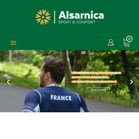
0


